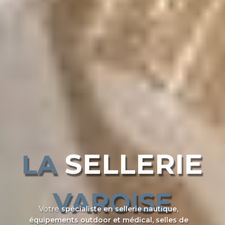
SELLERIE
LA
VAROISE
Votre
spécialiste en sellerie nautique,
équipements outdoor et médical, selles de